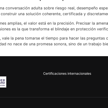
una conversación adulta sobre riesgo real, desempeño espera
 construir una solución coherente, certificada y discretame
s amplias, el valor está en la precisión. Precisar la amenaz
iones es la que transforma el blindaje en protección verific
, vale la pena tomarse el tiempo para hacer las preguntas c
lidad no nace de una promesa sonora, sino de un trabajo bi
Certificaciones internacionales