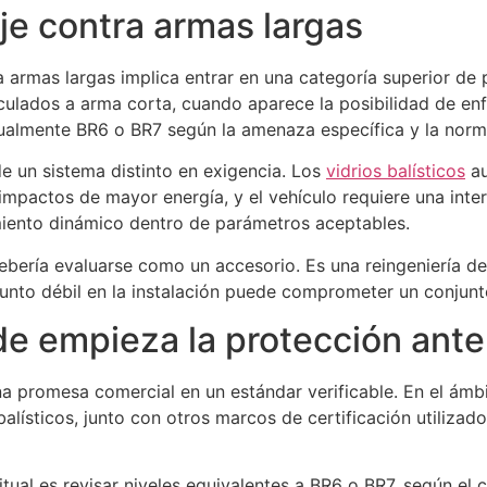
aje contra armas largas
a armas largas implica entrar en una categoría superior de 
ulados a arma corta, cuando aparece la posibilidad de enfr
tualmente BR6 o BR7 según la amenaza específica y la norm
de un sistema distinto en exigencia. Los
vidrios balísticos
au
impactos de mayor energía, y el vehículo requiere una inte
miento dinámico dentro de parámetros aceptables.
debería evaluarse como un accesorio. Es una reingeniería de
unto débil en la instalación puede comprometer un conjunto 
e empieza la protección ante 
na promesa comercial en un estándar verificable. En el ámb
lísticos, junto con otros marcos de certificación utilizad
bitual es revisar niveles equivalentes a BR6 o BR7, según el c