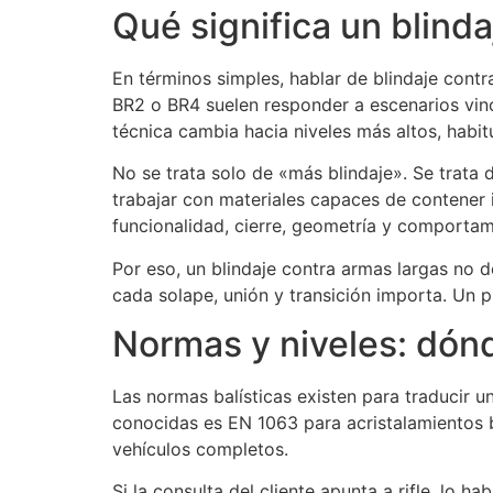
Qué significa un blind
En términos simples, hablar de blindaje contr
BR2 o BR4 suelen responder a escenarios vinc
técnica cambia hacia niveles más altos, habi
No se trata solo de «más blindaje». Se trata 
trabajar con materiales capaces de contener 
funcionalidad, cierre, geometría y comporta
Por eso, un blindaje contra armas largas no 
cada solape, unión y transición importa. Un p
Normas y niveles: dónd
Las normas balísticas existen para traducir u
conocidas es EN 1063 para acristalamientos ba
vehículos completos.
Si la consulta del cliente apunta a rifle, lo ha