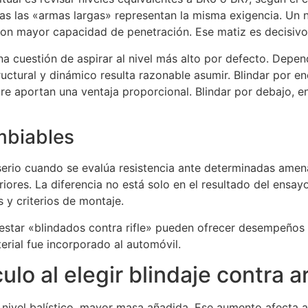
das las «armas largas» representan la misma exigencia. Un
 con mayor capacidad de penetración. Ese matiz es decisivo
na cuestión de aspirar al nivel más alto por defecto. Depend
uctural y dinámico resulta razonable asumir. Blindar por e
re aportan una ventaja proporcional. Blindar por debajo, 
mbiables
erio cuando se evalúa resistencia ante determinadas amenaz
riores. La diferencia no está solo en el resultado del ensa
s y criterios de montaje.
estar «blindados contra rifle» pueden ofrecer desempeños mu
rial fue incorporado al automóvil.
lo al elegir blindaje contra 
nivel balístico, mayor masa añadida. Ese aumento afecta a