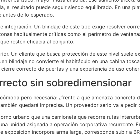
, el resultado puede seguir siendo equilibrado. En una pl
e antes de lo esperado.
 integración. Un blindaje de este tipo exige resolver corr
y zonas habitualmente críticas como el perímetro de ventana
que resten eficacia al conjunto.
ior. Un cliente que busca protección de este nivel suele exi
 buen blindaje no convierte el habitáculo en una cabina tosca
n cierre correcto de puertas y una experiencia de uso coher
orrecto sin sobredimensionar
incómoda pero necesaria: ¿frente a qué amenaza concreta d
mbién quedará imprecisa. Un proveedor serio va a pedir co
torno urbano que una camioneta que recorre rutas interur
 una unidad asignada a operación corporativa recurrente. 
is de exposición incorpora arma larga, corresponde subir a B