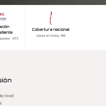
ación
Cobertura nacional
ndiente
planta en Colina, RM
apeake · NTS
sión
e nivel
l