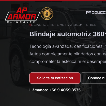
PRODUCC
BLINDAJE AUTOMOTRIZ 360° · CHILE
_
Blindaje automotriz 360°
Tecnología avanzada, certificaciones i
Autos completamente blindados con ac
comprometer la estética ni el desempe
Solicita tu cotización
Conoce nu
Llámanos: +56 9 4059 8575