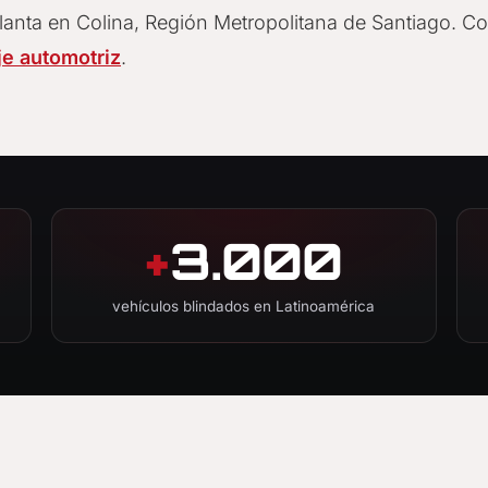
anta en Colina, Región Metropolitana de Santiago. C
je automotriz
.
+
3.000
vehículos blindados en Latinoamérica