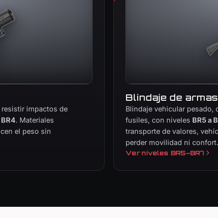
Blindaje de armas
 resistir impactos de
Blindaje vehicular pesado, d
 BR4
. Materiales
fusiles, con niveles
BR5 a 
cen el peso sin
transporte de valores, vehíc
perder movilidad ni confort
Ver niveles BR5–BR7