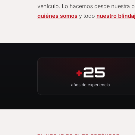
vehículo. Lo hacemos desde nuestra pl
quiénes somos
y todo
nuestro blinda
+
25
años de experiencia