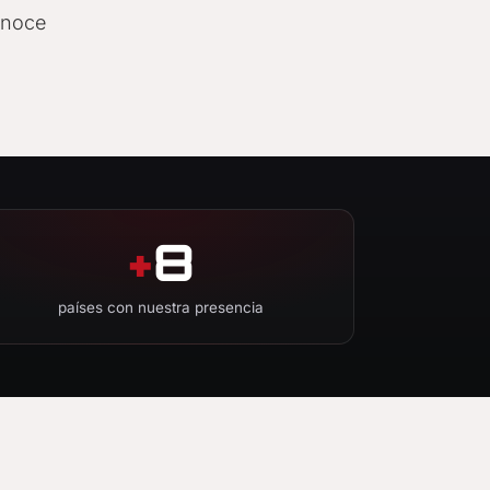
onoce
+
8
países con nuestra presencia