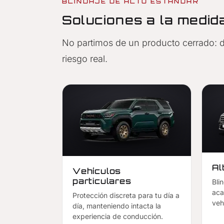
BLINDAJE DE ALTO ESTÁNDAR
Soluciones a la medid
No partimos de un producto cerrado: def
riesgo real.
Al
Vehículos
particulares
Bli
aca
Protección discreta para tu día a
veh
día, manteniendo intacta la
experiencia de conducción.