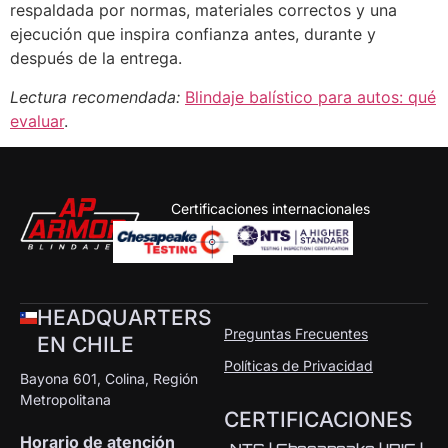
respaldada por normas, materiales correctos y una
ejecución que inspira confianza antes, durante y
después de la entrega.
Lectura recomendada:
Blindaje balístico para autos: qué
evaluar
.
Certificaciones internacionales
HEADQUARTERS
Preguntas Frecuentes
EN CHILE
Políticas de Privacidad
Bayona 601, Colina, Región
Metropolitana
CERTIFICACIONES
Horario de atención