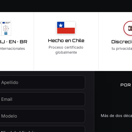
Hecho en Chile
J · EN · BR
Discreci
Proceso certificado
nternacionales
tu privacid
globalmente
POR
Más de dos décad