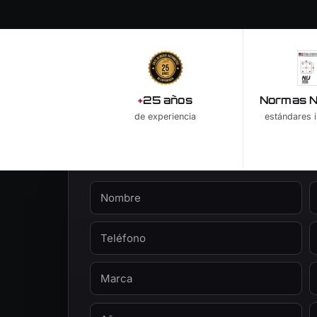
+
25 años
Normas NI
de experiencia
estándares i