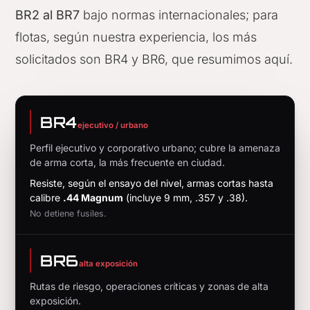
BR2 al BR7
bajo normas internacionales; para
flotas, según nuestra experiencia, los más
solicitados son BR4 y BR6, que resumimos aquí.
BR4
ejecutivo / urbano
Perfil ejecutivo y corporativo urbano; cubre la amenaza
de arma corta, la más frecuente en ciudad.
Resiste, según el ensayo del nivel, armas cortas hasta
calibre
.44 Magnum
(incluye 9 mm, .357 y .38).
No detiene fusiles.
BR6
alta exposición
Rutas de riesgo, operaciones críticas y zonas de alta
exposición.