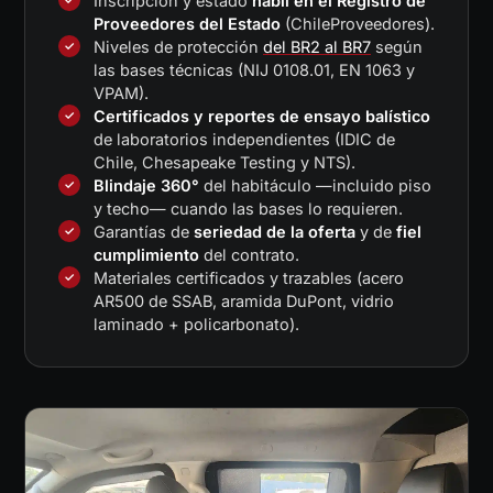
Inscripción y estado
hábil en el Registro de
Proveedores del Estado
(ChileProveedores).
Niveles de protección
del BR2 al BR7
según
las bases técnicas (NIJ 0108.01, EN 1063 y
VPAM).
Certificados y reportes de ensayo balístico
de laboratorios independientes (IDIC de
Chile, Chesapeake Testing y NTS).
Blindaje 360°
del habitáculo —incluido piso
y techo— cuando las bases lo requieren.
Garantías de
seriedad de la oferta
y de
fiel
cumplimiento
del contrato.
Materiales certificados y trazables (acero
AR500 de SSAB, aramida DuPont, vidrio
laminado + policarbonato).