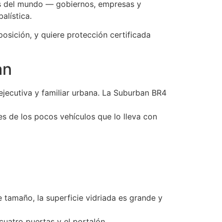
dos del mundo — gobiernos, empresas y
alística.
posición, y quiere protección certificada
an
jecutiva y familiar urbana. La Suburban BR4
 es de los pocos vehículos que lo lleva con
 tamaño, la superficie vidriada es grande y
uatro puertas y el portalón.