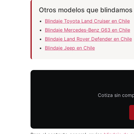
Otros modelos que blindamos
Blindaje Toyota Land Cruiser en Chile
Blindaje Mercedes-Benz G63 en Chile
Blindaje Land Rover Defender en Chile
Blindaje Jeep en Chile
Cotiza sin comp