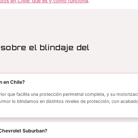
utos en Chile: qué es y cómo funciona
.
obre el blindaje del
n en Chile?
rior que facilita una protección perimetral completa, y su motorizac
Armor lo blindamos en distintos niveles de protección, con acabado
 Chevrolet Suburban?