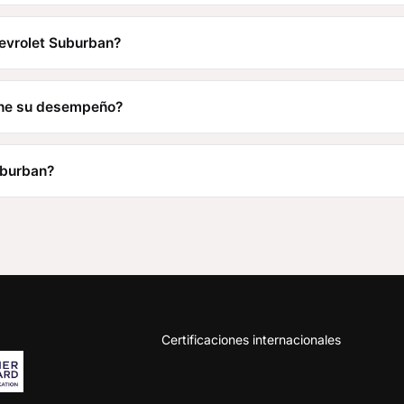
hevrolet Suburban?
ene su desempeño?
uburban?
Certificaciones internacionales