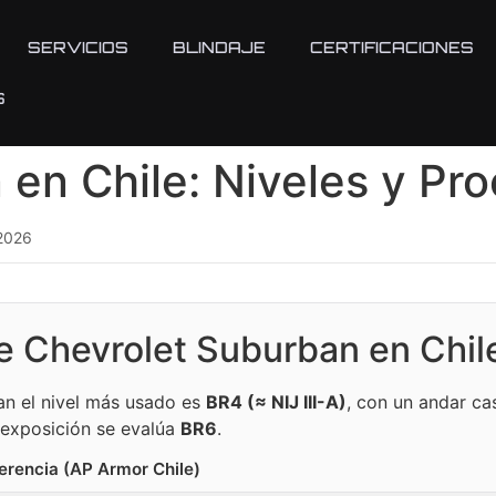
SERVICIOS
BLINDAJE
CERTIFICACIONES
S
 en Chile: Niveles y Pr
 2026
je Chevrolet Suburban en Chil
an el nivel más usado es
BR4 (≈ NIJ III-A)
, con un andar cas
 exposición se evalúa
BR6
.
erencia (AP Armor Chile)