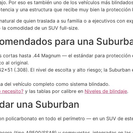
abajo. Por eso es también uno de los vehículos más blinda
tencia y una estructura que recibe muy bien la protección b
natural de quien traslada a su familia o a ejecutivos con ex
la comodidad de un SUV full-size.
ecomendados para una Suburb
s cortas hasta .44 Magnum — el estándar para protección e
 al original.
,62×51 (.308). El nivel de escolta y alto riesgo; la Suburban
na del vehículo completo como sistema blindado.
e necesito?
y las tablas por calibre en
Niveles de blindaje
.
ndar una Suburban
on policarbonato en todo el perímetro — en un SUV de este
 acero (tipo AR500/SSAB) y compuestos, integradas en las c