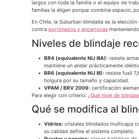
largos con toda la familia o el equipo de tr
familias la eligen porque combina espacio, po
En Chile, la Suburban blindada es la elección 
contra
portonazos y encerronas
manteniendo 
Niveles de blindaje r
BR4 (equivalente NIJ IIIA):
resiste arma
mantiene un andar prácticamente idéntico
BR6 (equivalente NIJ III):
resiste fusil 7
holgura por su tamaño y capacidad.
VPAM / BRV 2009:
certificación alema
Para elegir con criterio:
¿Qué nivel de blindaj
Qué se modifica al bli
Vidrios:
cristales blindados multicapa c
su calidad define el sistema completo.
Puertas y paneles:
placas balísticas de