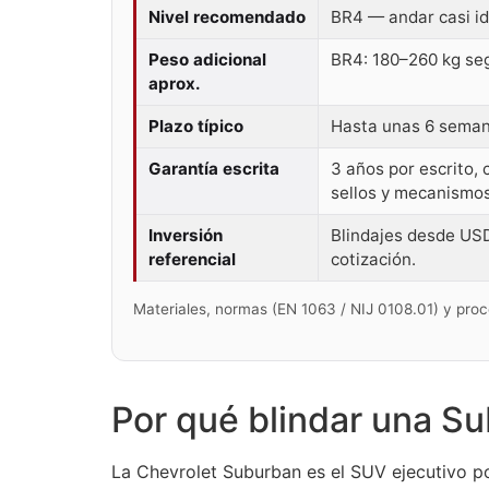
Nivel recomendado
BR4 — andar casi idé
Peso adicional
BR4: 180–260 kg seg
aprox.
Plazo típico
Hasta unas 6 semana
Garantía escrita
3 años por escrito, 
sellos y mecanismos
Inversión
Blindajes desde USD 
referencial
cotización.
Materiales, normas (EN 1063 / NIJ 0108.01) y pro
Por qué blindar una S
La Chevrolet Suburban es el SUV ejecutivo po