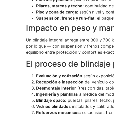
Pilares, marcos y techo:
continuidad de 
Piso y zona de carga:
según nivel y conf
Suspensión, frenos y run-flat:
el paquet
Impacto en peso y ma
Un blindaje integral agrega entre 300 y 700 
por lo que — con suspensión y frenos compen
equilibrio entre protección y confort es exact
El proceso de blindaje
Evaluación y cotización
según exposición
Recepción e inspección
del vehículo co
Desmontaje interior
(tres corridas, tapi
Ingeniería y plantillas
a medida del mode
Blindaje opaco:
puertas, pilares, techo, 
Vidrios blindados
instalados y calibrad
Refuerzos mecánicos:
suspensión, fren